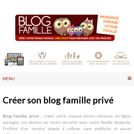
Skip
to
content
MENU
Créer son blog famille privé
Blog famille privé
: créez votre espace photo sécurisé en ligne,
partagez vos photos en toute sécurité avec votre famille éloignée.
Profitez d’un service simple à utiliser, sans publicité ni aucun