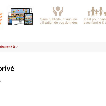
inutes ! 🔒
privé
o