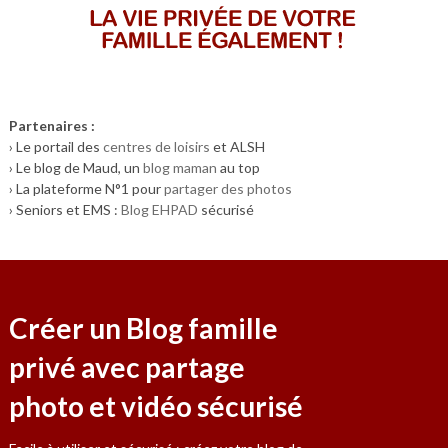
Partenaires :
› Le portail des
centres de loisirs
et ALSH
› Le blog de Maud, un
blog maman
au top
› La plateforme N°1 pour
partager des photos
› Seniors et EMS :
Blog EHPAD
sécurisé
Créer un Blog famille
privé avec partage
photo et vidéo sécurisé